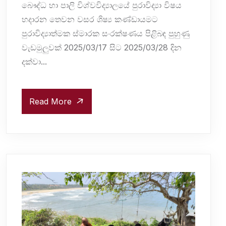
බෞද්ධ හා පාලි විශ්වවිද්‍යාලයේ පුරාවිද්‍යා විෂය
හදාරන තෙවන වසර ශිෂ්‍ය කණ්ඩායමට
පුරාවිද්‍යාත්මක ස්මාරක සංරක්ෂණය පිළිබඳ පුහුණු
වැඩමුලුවක් 2025/03/17 සිට 2025/03/28 දින
දක්වා...
Read More