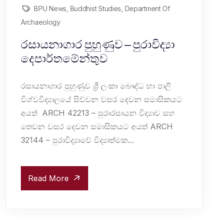
BPU News
,
Buddhist Studies
,
Department Of
Archaeology
රසායනාගාර පුහුණුව – පුරාවිද්‍යා
දෙපාර්තමේන්තුව
රසායනාගාර පුහුණුව ශ්‍රී ලංකා බෞද්ධ හා පාලි
විශ්වවිද්‍යාලයේ සිව්වන වසර දෙවන සමාසිකයට
අයත් ARCH 42213 – පුරාරසායන විද්‍යාව සහ
තෙවන වසර දෙවන සමාසිකයට අයත් ARCH
32144 – පුරාවිද්‍යාවේ විද්‍යාත්මක...
Read More