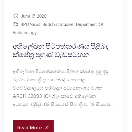
June 17, 2026
BPU News
,
Buddhist Studies
,
Department Of
Archaeology
අභිලේඛන පිටපත්කරණය පිළිබඳ
ක්ෂේත්‍ර පුහුණු වැඩසටහන
අභිලේඛන පිටපත්කරණය පිළිබඳ ක්ෂේත්‍ර පුහුණු
වැඩසටහන ශ්‍රී ලංකා බෞද්ධ හා පාලි
විශ්වවිද්‍යාලයේ පුරාවිද්‍යා අධ්‍යයනාංශය මගින්
ARCH 32093 (C) ශ්‍රී ලංකාවේ අභිලේඛන
අධ්‍යයන (ක්‍රි.පූ. 03 සියවසේ සිට ක්‍රි.ව. 12 සියවස...
Read More