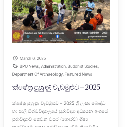
March 6, 2025
BPU News
,
Administration
,
Buddhist Studies
,
Department Of Archaeology
,
Featured News
ක්ෂේත්‍ර පුහුණු වැඩමුළුව – 2025
ක්ෂේත්‍ර පුහුණු වැඩමුළුව – 2025 ශ්‍රී ලංකා බෞද්ධ
හා පාලි විශ්වවිද්‍යාලයේ පුරාවිද්‍යා අධ්‍යයන අංශයේ
පුරාවිද්‍යාව තෙවන වසර (ගෞරව) ශිෂ්‍ය