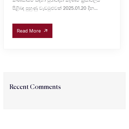
කණ්ඩායම සඳහා පුරාවිද්‍යා කැණීම් ක්‍රියාවලිය
පිළිබඳ පුහුණු වැඩමුළුවක් 2025.01.20 දින...
Read More
Recent Comments