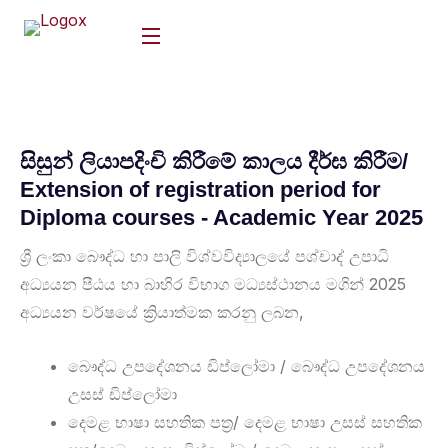
සිසුන් ලියාපදිංචි කිරීමේ කාලය දීර්ඝ කිරීම/
Extension of registration period for
Diploma courses - Academic Year 2025
ශ්‍රී ලංකා බෞද්ධ හා පාලි විශ්වවිද්‍යාලයේ පශ්චාද් උපාධි
අධ්‍යයන පීඨය හා බාහිර විභාග මධ්‍යස්ථානය මගින් 2025
අධ්‍යයන වර්ෂයේ ක්‍රියාත්මක කරනු ලබන,
බෞද්ධ උපදේශනය ඩිප්ලෝමා / බෞද්ධ උපදේශනය
උසස් ඩිප්ලෝමා
දෙමළ භාෂා සහතික පත්‍ර/ දෙමළ භාෂා උසස් සහතික