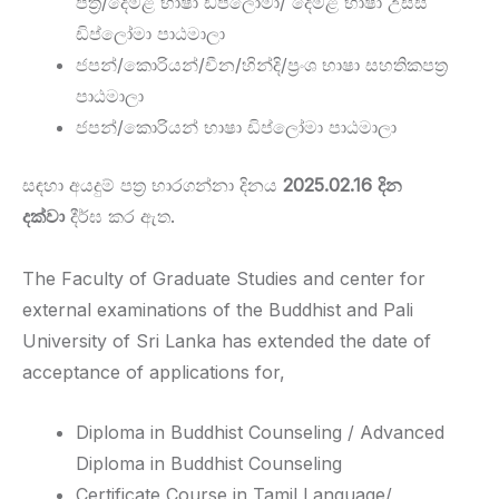
පත්‍ර/දෙමළ භාෂා ඩිප්ලෝමා/ දෙමළ භාෂා උසස්
ඩිප්ලෝමා පාඨමාලා
ජපන්/කොරියන්/චීන/හින්දි/ප්‍රංශ භාෂා සහතිකපත්‍ර
පාඨමාලා
ජපන්/කොරියන් භාෂා ඩිප්ලෝමා පාඨමාලා
සඳහා අයදුම් පත්‍ර භාරගන්නා දිනය
2025.02.16 දින
දක්වා
දීර්ඝ කර ඇත.
The Faculty of Graduate Studies and center for
external examinations of the Buddhist and Pali
University of Sri Lanka has extended the date of
acceptance of applications for,
Diploma in Buddhist Counseling / Advanced
Diploma in Buddhist Counseling
Certificate Course in Tamil Language/