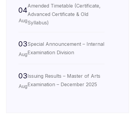
Amended Timetable (Certificate,
04
Advanced Certificate & Old
Aug
Syllabus)
03
Special Announcement – Internal
Examination Division
Aug
03
Issuing Results – Master of Arts
Examination – December 2025
Aug